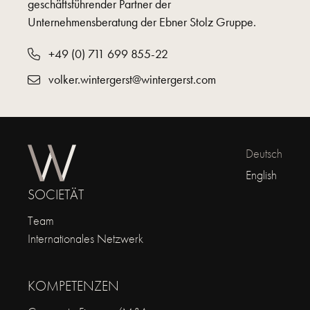
geschäftsführender Partner der
Unternehmensberatung der Ebner Stolz Gruppe.
+49 (0) 711 699 855-22
volker.wintergerst@wintergerst.com
Deutsch
English
SOCIETÄT
Team
Internationales Netzwerk
KOMPETENZEN