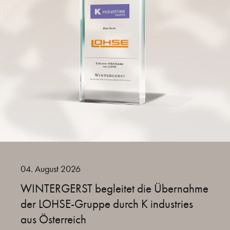
04. August 2026
WINTERGERST begleitet die Übernahme
der LOHSE-Gruppe durch K industries
aus Österreich