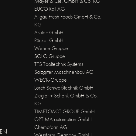
Mayer & Cie. GmbH & Co. KG
EUCO Rail AG
Allgäu Fresh Foods GmbH & Co.
KG
Asutec GmbH
Rücker GmbH
Wehrle-Gruppe
SOLO Gruppe
TTS Tooltechnik Systems
Salzgitter Maschinenbau AG
WECK-Gruppe
Lorch Schweißtechnik GmbH
Ziegler + Schenk GmbH & Co.
KG
TIMETOACT GROUP GmbH
OPTIMA automation GmbH
Chemoform AG
EN
Westiform Germany GmbH