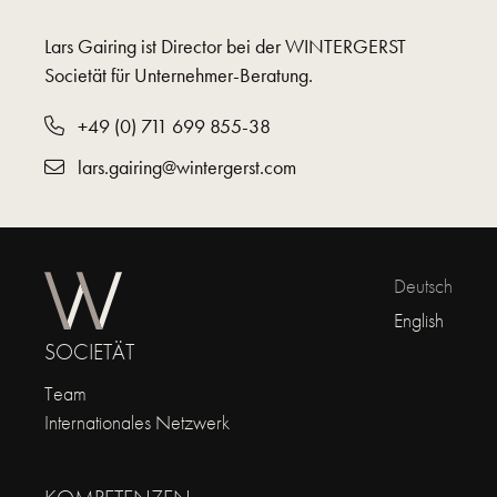
Lars Gairing ist Director bei der WINTERGERST
Societät für Unternehmer-Beratung.
+49 (0) 711 699 855-38
lars.gairing@wintergerst.com
Deutsch
English
SOCIETÄT
Team
Internationales Netzwerk